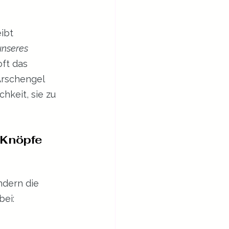
ibt 
nseres 
oft das 
Arschengel 
hkeit, sie zu 
 Knöpfe 
ndern die 
bei: