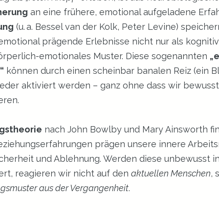
nnerung
 an eine frühere, emotional aufgeladene Erfah
ung
 (u. a. Bessel van der Kolk, Peter Levine) speicher
motional prägende Erlebnisse nicht nur als kognitiv
örperlich-emotionales Muster. Diese sogenannten 
„
“
 können durch einen scheinbar banalen Reiz (ein Bli
wieder aktiviert werden – ganz ohne dass wir bewusst
eren.
gstheorie
 nach John Bowlby und Mary Ainsworth fin
Beziehungserfahrungen prägen unsere innere Arbeit
icherheit und Ablehnung. Werden diese unbewusst in
t, reagieren wir nicht auf den 
aktuellen Menschen
, 
ngsmuster aus der Vergangenheit
.