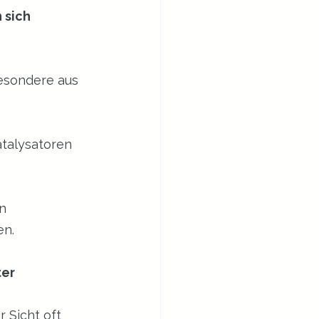
 sich 
besondere aus 
atalysatoren 
n 
en.
ter
r Sicht oft 