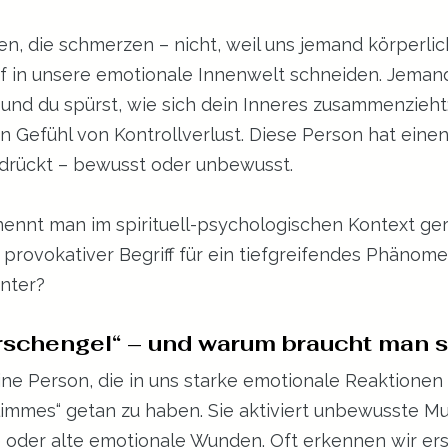
ernen bewertet.
, die schmerzen – nicht, weil uns jemand körperlich
ief in unsere emotionale Innenwelt schneiden. Jeman
und du spürst, wie sich dein Inneres zusammenzieht:
n Gefühl von Kontrollverlust. Diese Person hat einen
drückt – bewusst oder unbewusst.
nnt man im spirituell-psychologischen Kontext ger
n provokativer Begriff für ein tiefgreifendes Phänom
inter?
Arschengel“ – und warum braucht man s
eine Person, die in uns starke emotionale Reaktionen 
limmes“ getan zu haben. Sie aktiviert unbewusste Mus
e oder alte emotionale Wunden. Oft erkennen wir ers