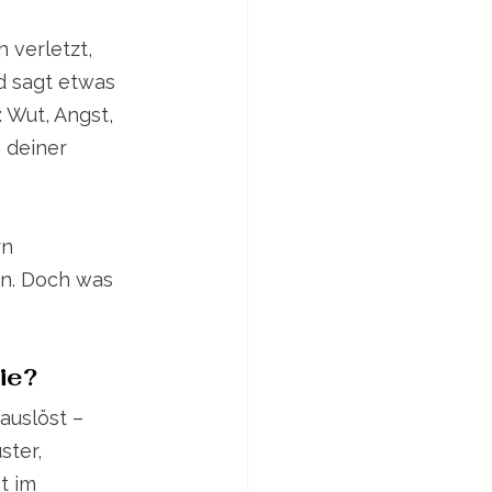
 verletzt, 
d sagt etwas 
 Wut, Angst, 
 deiner 
n 
en. Doch was 
ie?
auslöst – 
ter, 
t im 