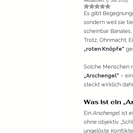
Aktualisiert:
5. Juli 2025
Mit NaN von 5 St
Es gibt Begegnungen
sondern weil sie t
scheinbar Banales, 
Trotz, Ohnmacht. Ei
„roten Knöpfe“
 ge
Solche Menschen ne
„Arschengel“
 – ei
steckt wirklich dah
Was ist ein „
Ein 
Arschengel
 ist 
ohne objektiv „Sch
ungelöste Konflikt