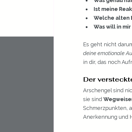
Was genau hat
Ist meine Reak
Welche alten 
Was will in m
Es geht nicht daru
deine emotionale A
in dir, das noch Au
Der versteck
Arschengel sind ni
sie sind 
Wegweiser
Schmerzpunkten, al
Anerkennung und H