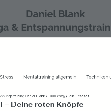
Daniel Blank
ga & Entspannungstrain
 Stress
Mentaltraining allgemein
Techniken
nnungstraining Daniel Blank
2. Juni 2025
3 Min. Lesezeit
Yoga
Zeitmanagement
 – Deine roten Knöpfe