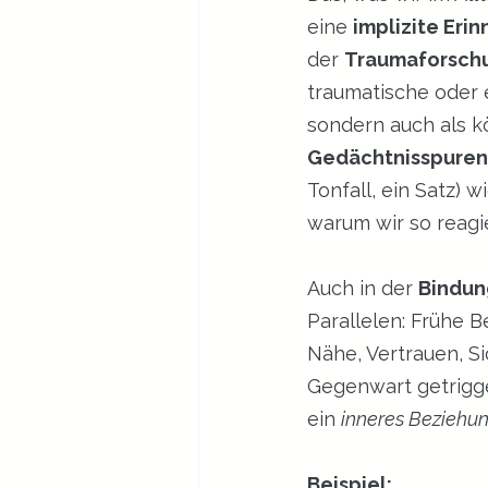
eine 
implizite Eri
der 
Traumaforsch
traumatische oder e
sondern auch als k
Gedächtnisspuren
Tonfall, ein Satz) 
warum wir so reagi
Auch in der 
Bindun
Parallelen: Frühe 
Nähe, Vertrauen, S
Gegenwart getrigger
ein 
inneres Beziehu
Beispiel: