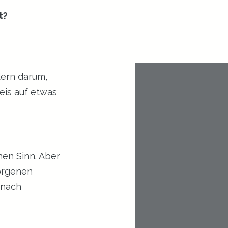
t?
dern darum, 
weis auf etwas 
hen Sinn. Aber 
orgenen 
 nach 