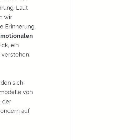
rung. Laut 
n wir 
e Erinnerung, 
emotionalen 
ck, ein 
 verstehen, 
den sich 
smodelle von 
 der 
sondern auf 