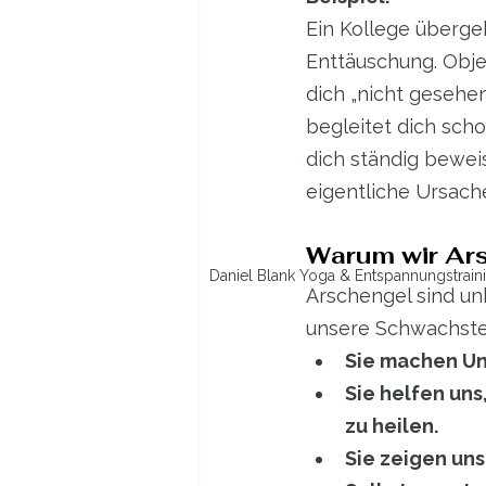
Ein Kollege übergeh
Enttäuschung. Objek
dich „nicht gesehen
begleitet dich scho
dich ständig beweis
eigentliche Ursache 
Warum wir Ars
Daniel Blank Yoga & Entspannungstrain
Arschengel sind un
unsere Schwachstel
Sie machen U
Sie helfen un
zu heilen.
Sie zeigen uns