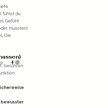
iefe 
 fühlst du 
es Gefühl 
 oder musstest 
. Die 
hassen)
um
t, berühren 
nktion:
icherweise 
n bewusster 