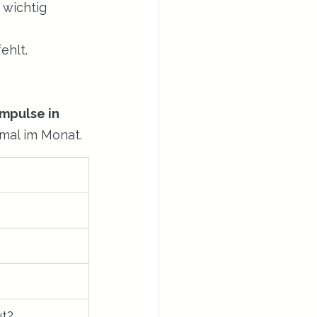
 wichtig 
ehlt.
mpulse in 
nmal im Monat.
ut?