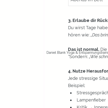
3. Erlaube dir Rüc
Du wirst Tage habe
hören wie: 
„Das brin
Das ist normal. 
Die 
Daniel Blank Yoga & Entspannungstrain
“
Sondern: 
„Wie schn
4. Nutze Herausfo
Jede stressige Situ
Beispiel:
Stressgespräc
Lampenfieber →
Kritik → Innere