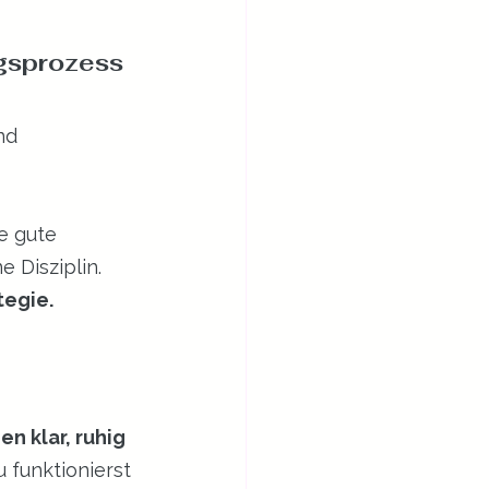
ngsprozess
nd 
e gute 
 Disziplin. 
tegie.
n klar, ruhig 
u funktionierst 