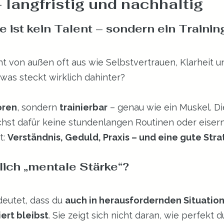
 langfristig und nachhaltig
ernen bewertet.
e ist kein Talent – sondern ein Traini
t von außen oft aus wie Selbstvertrauen, Klarheit u
was steckt wirklich dahinter?
oren
, sondern 
trainierbar
 – genau wie ein Muskel. Di
hst dafür keine stundenlangen Routinen oder eiserne
: 
Verständnis, Geduld, Praxis – und eine gute Stra
lich „mentale Stärke“?
eutet, dass du 
auch in herausfordernden Situatione
ert bleibst
. Sie zeigt sich nicht daran, wie perfekt d