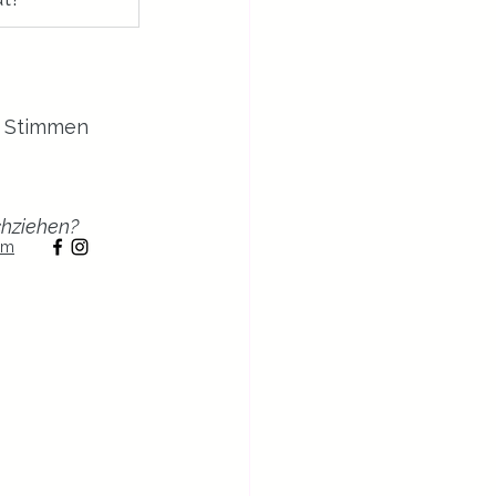
e Stimmen 
hziehen? 
um