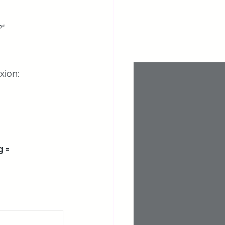
?“
xion:
 = 