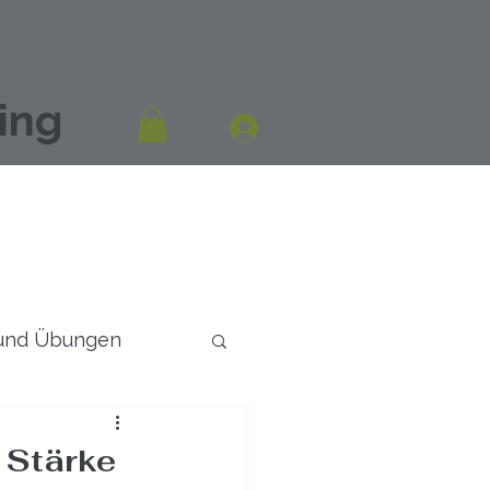
ing
 und Übungen
 Stärke