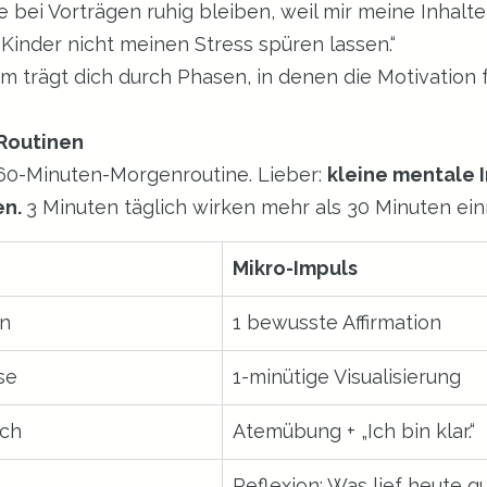
e bei Vorträgen ruhig bleiben, weil mir meine Inhalte
e Kinder nicht meinen Stress spüren lassen.“
 trägt dich durch Phasen, in denen die Motivation f
-Routinen
60-Minuten-Morgenroutine. Lieber: 
kleine mentale I
n. 
3 Minuten täglich wirken mehr als 30 Minuten ei
Mikro-Impuls
en
1 bewusste Affirmation
se
1-minütige Visualisierung
äch
Atemübung + „Ich bin klar.“
Reflexion: Was lief heute g