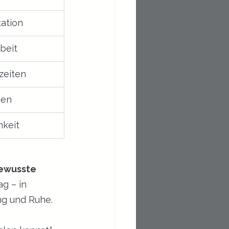
ation
beit
zeiten
nen
hkeit
bewusste 
g – in 
ng und Ruhe.