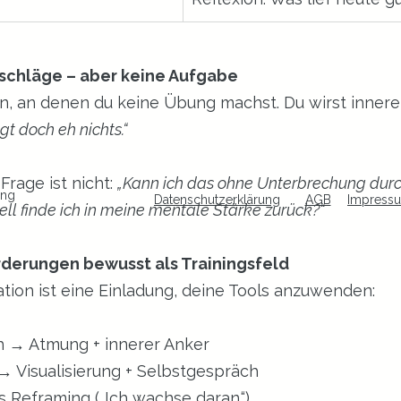
kschläge – aber keine Aufgabe
n, an denen du keine Übung machst. Du wirst inner
gt doch eh nichts.“
Frage ist nicht: 
„Kann ich das ohne Unterbrechung durc
ing
Datenschutzerklärung
AGB
Impress
ell finde ich in meine mentale Stärke zurück?“
rderungen bewusst als Trainingsfeld
ation ist eine Einladung, deine Tools anzuwenden:
h → Atmung + innerer Anker
 Visualisierung + Selbstgespräch
s Reframing („Ich wachse daran.“)