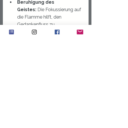
Beruhigung des 
Geistes:
 Die Fokussierung auf 
die Flamme hilft, den 
Gedankenfluss zu 
verlangsamen und innere 
Unruhe zu reduzieren.
Verbesserung der 
Konzentration:
 Regelmäßiges
 Üben stärkt deine Fähigkeit, 
dich auch im Alltag besser zu 
fokussieren und weniger 
ablenkbar zu sein.
Stressreduktion:
 Die 
Kombination aus visueller 
Fixierung, ruhiger Atmung und 
optionalem Duft wirkt tief 
entspannend und hilft, Stress, 