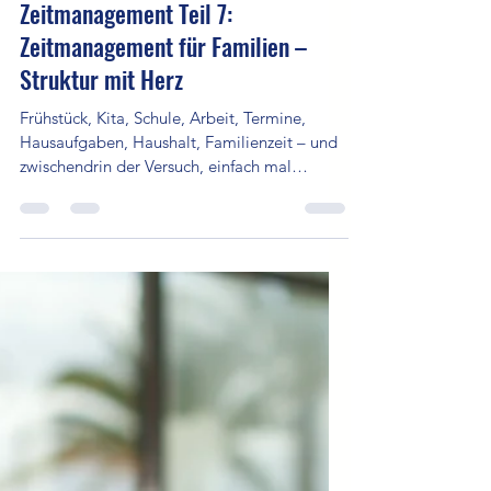
12. Aug. 2025
3 Min. Lesezeit
Zeitmanagement Teil 7:
Zeitmanagement für Familien –
Struktur mit Herz
Frühstück, Kita, Schule, Arbeit, Termine,
Hausaufgaben, Haushalt, Familienzeit – und
zwischendrin der Versuch, einfach mal
durchzuatmen. Der Alltag mit Kindern ist
bunt, lebendig, aber oft auch chaotisch und
stressig. Gutes Zeitmanagement für Familien
bedeutet nicht Perfektion, sondern Klarheit,
Zusammenarbeit und Flexibilität. Es geht
darum, gemeinsam Prioritäten zu setzen,