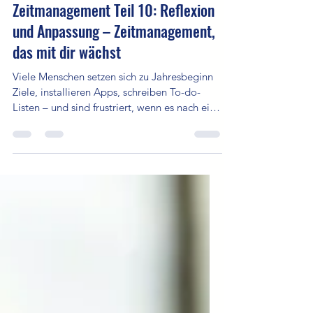
19. Aug. 2025
3 Min. Lesezeit
Zeitmanagement Teil 10: Reflexion
und Anpassung – Zeitmanagement,
das mit dir wächst
Viele Menschen setzen sich zu Jahresbeginn
Ziele, installieren Apps, schreiben To-do-
Listen – und sind frustriert, wenn es nach ein
paar Wochen wieder chaotisch wird. Warum?
Weil sie vergessen haben, dass
Zeitmanagement kein starres System,
sondern ein dynamischer Prozess ist. Dein
Leben verändert sich – also muss sich auch
dein Umgang mit Zeit verändern dürfen.