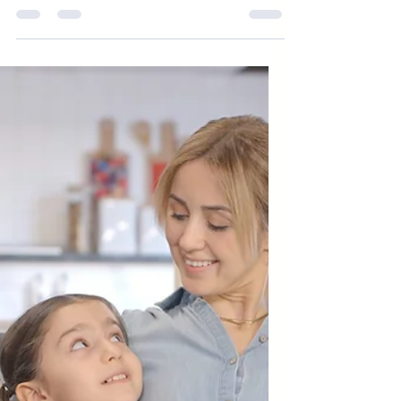
keine Zeitverschwendung
Viele Menschen planen Meetings,
Familienzeit, To-dos, Deadlines – aber wann
planst du Zeit für dich? In einer Gesellschaft,
in der Leistung oft mehr zählt als
Wohlbefinden, wird Selbstfürsorge häufig
vernachlässigt. Dabei ist sie keine egoistische
Auszeit, sondern eine Voraussetzung für
mentale, emotionale und körperliche
Gesundheit. Gutes Zeitmanagement
bedeutet auch: bewusst Raum für dich selbst
zu schaffen – nicht erst, wenn du am Limit
bist, sondern als festen Bestandteil