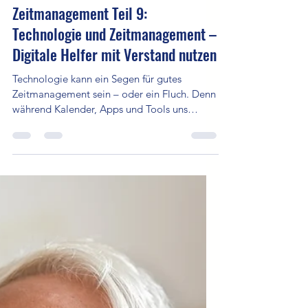
15. Aug. 2025
2 Min. Lesezeit
Zeitmanagement Teil 9:
Technologie und Zeitmanagement –
Digitale Helfer mit Verstand nutzen
Technologie kann ein Segen für gutes
Zeitmanagement sein – oder ein Fluch. Denn
während Kalender, Apps und Tools uns
helfen, organisiert und effizient zu arbeiten,
können ständige Benachrichtigungen, Social
Media und Multitasking genau das Gegenteil
bewirken. Der Schlüssel liegt also darin,
Technologie bewusst und gezielt zu nutzen –
als Unterstützung, nicht als Ablenkung.