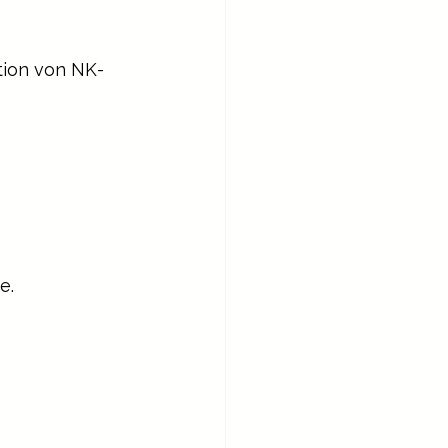
tion von NK-
e.