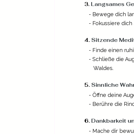
3. 
Langsames Ge
   - Bewege dich l
   - Fokussiere dic
4. 
Sitzende Medit
   - Finde einen ruh
   - Schließe die A
      Waldes.
5. 
Sinnliche Wah
   - Öffne deine Au
   - Berühre die Ri
6. 
Dankbarkeit u
   - Mache dir bewu