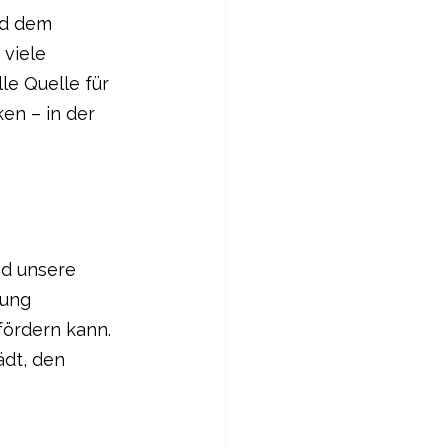
nd dem 
viele 
e Quelle für 
en – in der 
nd unsere 
mung 
fördern kann. 
ädt, den 