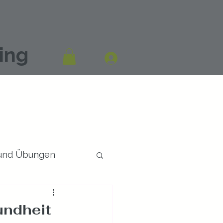
ing
 und Übungen
undheit