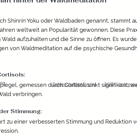
aft hinter der Waldmeditation
ch Shinrin Yoku oder Waldbaden genannt, stammt a
Jahren weltweit an Popularität gewonnen. Diese Praxi
 Wald aufzuhalten und die Sinne zu öffnen. Es wurde
gen von Waldmeditation auf die psychische Gesundh
rtisols: 
ing
egel, gemessen durch Cortisol, sinkt signifikant, w
Datenschutzerklärung
AGB
Impress
Wald verbringen.
der Stimmung: 
rt zu einer verbesserten Stimmung und Reduktion v
ession.