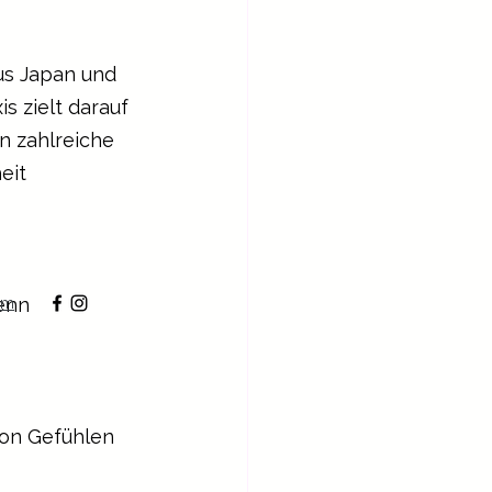
us Japan und 
s zielt darauf 
n zahlreiche 
eit 
enn 
um
on Gefühlen 