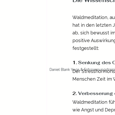
Die Wissensch
Waldmeditation, au
hat in den letzten 
ab, sich bewusst im
positive Auswirkun
festgestellt:
1.
 Senkung des Co
Daniel Blank Yoga & Entspannungstrain
Der Stresshormonspi
Menschen Zeit im 
2. 
Verbesserung 
Waldmeditation füh
wie Angst und Depr