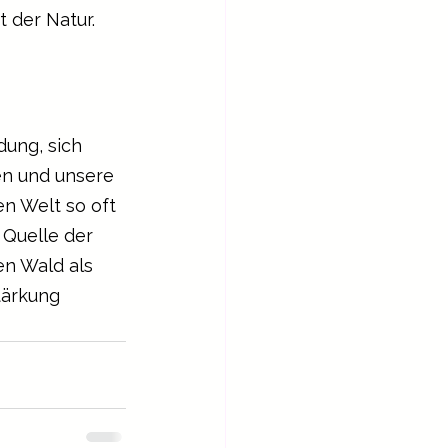
 der Natur.
dung, sich 
en und unsere 
en Welt so oft 
 Quelle der 
en Wald als 
tärkung 