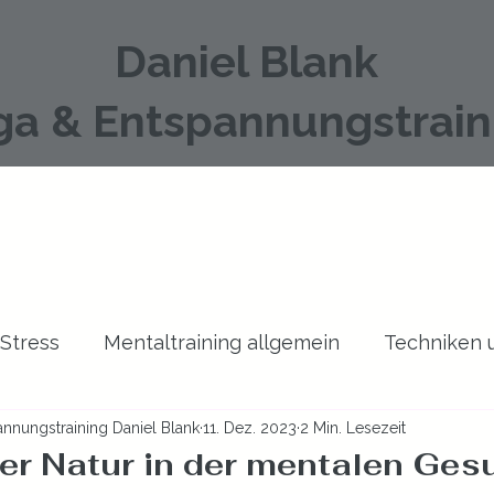
Daniel Blank
ga & Entspannungstrain
 Stress
Mentaltraining allgemein
Techniken
nnungstraining Daniel Blank
11. Dez. 2023
2 Min. Lesezeit
Yoga
Zeitmanagement
der Natur in der mentalen Ges
ernen bewertet.