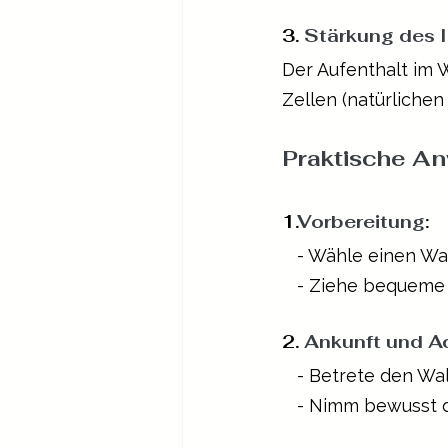
3.
 Stärkung des 
Der Aufenthalt im 
Zellen (natürlichen 
Praktische A
1.
Vorbereitung
:
   - Wähle einen W
   - Ziehe bequeme
2. 
Ankunft und A
   - Betrete den Wa
   - Nimm bewusst 