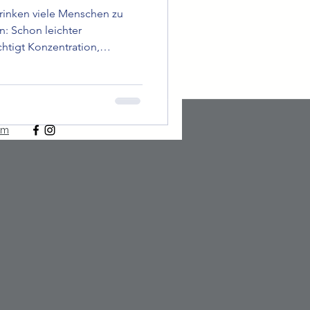
trinken viele Menschen zu
n: Schon leichter
htigt Konzentration,
befinden. Dabei ist Wasser
n Prozessen im Körper
um