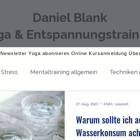
Daniel Blank
ga & Entspannungstrain
Newsletter Yoga abonnieren
Online Kursanmeldung
Übe
 Stress
Mentaltraining allgemein
Techniken
Yoga
Zeitmanagement
27. Aug. 2023
4 Min. Lesezeit
Warum sollte ich a
Wasserkonsum ach