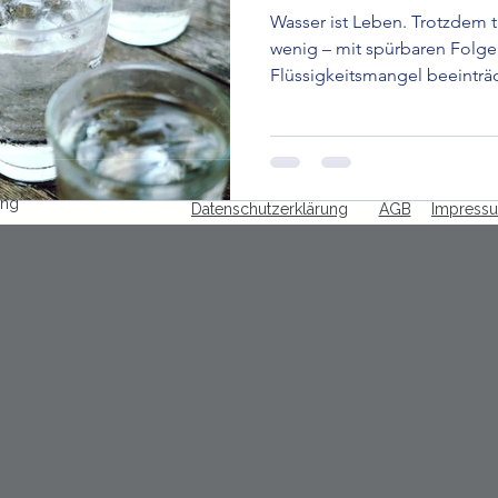
Wasser ist Leben. Trotzdem 
wenig – mit spürbaren Folge
Flüssigkeitsmangel beeinträc
Leistungsfähigkeit und Wohl
an fast allen lebenswichtige
beteiligt.
ing
Datenschutzerklärung
AGB
Impress